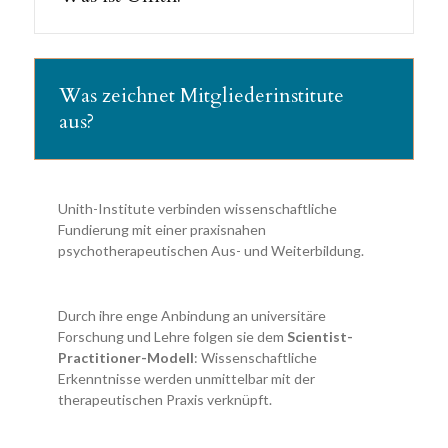
Unith e.V. ist der
Verbund universitärer
Was zeichnet Mitgliederinstitute
Einrichtungen
für die psychotherapeutische Aus -
aus?
und Weiterbildung sowie psychotherapeutischer
Hochschulambulanzen.
Unith-Institute verbinden wissenschaftliche
Die Mitglieder des Verbunds engagieren sich für eine
Fundierung mit einer praxisnahen
wissenschaftlich fundierte
und
qualitativ
psychotherapeutischen Aus- und Weiterbildung.
hochwertige Qualifizierung
zukünftiger
(Fach-)Psychotherapeut*innen und verbinden
Forschung, Lehre und Versorgung.
Durch ihre enge Anbindung an universitäre
Forschung und Lehre folgen sie dem
Scientist-
Practitioner-Modell
: Wissenschaftliche
Weitere Informationen:
www.unith.de
Erkenntnisse werden unmittelbar mit der
therapeutischen Praxis verknüpft.