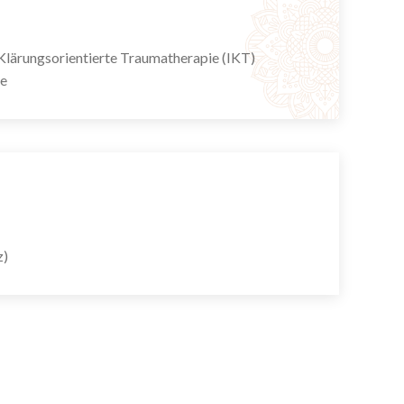
r Klärungsorientierte Traumatherapie (IKT)
ie
z)