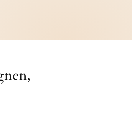
gnen,