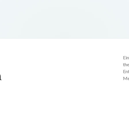
Ein
th
n
En
Me