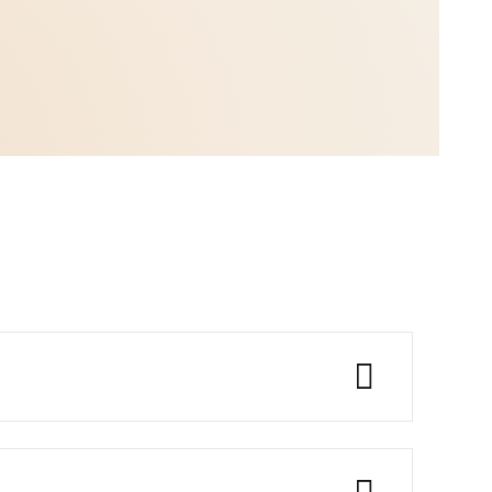
 psychiatrischen Erkrankungen
(z.B.
amentös und/oder