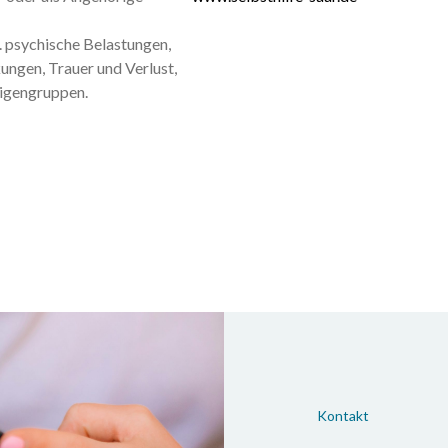
Tel.: 06831 / 962-0
Webseite:
www.sankt-nikolaus-hosp
B. psychische Belastungen,
ungen, Trauer und Verlust,
SHG-Kliniken Merzig
igengruppen.
Trierer Str. 148
66663 Merzig
Tel.: 06861/705-0
Webseite:
www.shg-kliniken.de
Marienkrankenhaus St. Wendel
Am Hirschberg
66606 St. Wendel
Tel.: 06851/59-01
Webseite:
www.marienhaus-st-wende
Fliedner Krankenhaus Neunkirch
Theodor-Fliedner-Str. 12
66538 Neunkirchen
Kontakt
Tel.: 06821/901-0