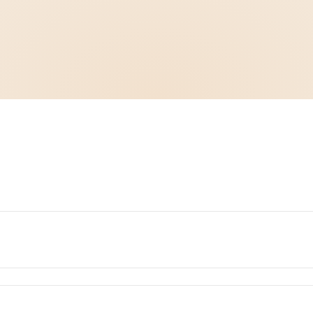
 Menschen mit
schweren und/oder chronischen psychischen und
tationärer und/oder teilstationärer
(Tagesklinik) Form
medik