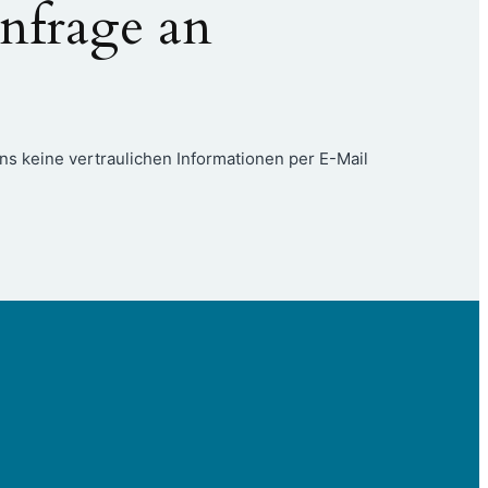
nfrage an
e.de
des
ns keine vertraulichen Informationen per E-Mail
d.de