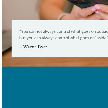
Saarpfalz-Kreis
“You cannot always control what goes on outsid
but you can always control what goes on inside.
– Wayne Dyer